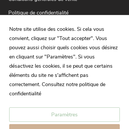
Politique de confidentialité
Expérience
Ces cookies
Mentions légales
Notre site utilise des cookies. Si cela vous
servent à ce
convient, cliquez sur "Tout accepter". Vous
que le site
fonctionne de
pouvez aussi choisir quels cookies vous désirez
Instagram
façon
en cliquant sur "Paramètres". Si vous
optimale
désactivez les cookies, il se peut que certains
durant votre
visite. Si vous
éléments du site ne s'affichent pas
refusez ces
correctement.
Consultez notre politique de
cookies,
confidentialité
Suivez-nous sur Instagram !
certaines
fonctionnalités
peuvent ne
Paramètres
pas être
disponibles.