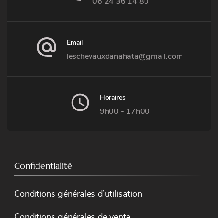
06 24 36 14 80
sont
nécessaires
pour le bon
fonctionnement
Email
du site internet.
leschevauxdanahata@gmail.com
Statistiques
Ces cookies
Horaires
sont utiles afin
9h00 - 17h00
que nous
puissions
améliorer les
fonctionnalités
Confidentialité
et la structure
du site
internet selon
Conditions générales d’utilisation
la façon dont
vous l'utilisez.
Conditions générales de vente